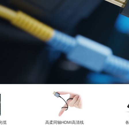
+光缆
高柔同轴HDMI高清线