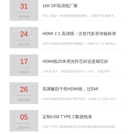
31
16K DP高清线厂家
DP2.1线是一种高性能视频连接线，主要用于连接显卡与显示器、投影仪、VR设备、设备集控等显示终端。它基于VESA制定的DisplayPort 2.1标准，是目前前沿的视频传输技术之一。
2026-05
24
HDMI 2.2 高清线：次世代影音传输标准
作为当前最先进的影音传输接口，HDMI 2.2 以 96Gbps 超高带宽 重新定义了高清传输的上限，为 8K 乃至 12K 超高清内容的普及奠定了硬件基础。选购时，请认准线材上的 "ULTRA96" 认证标识，并根据实际传输距离，在铜芯线与光纤线之间做出合适选择。
2026-05
17
HDMI线20米用光纤芯好还是铜芯好
20米长度下，强烈建议选光纤芯（AOC，有源光纤），铜芯在这个距离干扰过大，很难达到4K@60Hz的分辨率，就算硬上信号放大芯片，也会有明显的信号丢失。
2026-05
26
高屏蔽防干扰HDMI线，过EMI
HDMI传输的是高速串行数字信号（HDMI 2.1 高达 48Gbps），极易受到外部电磁干扰（EMI）影响，导致图像失真、闪屏、音视频不同步等问题。同时，HDMI线本身也会向外辐射电磁波，可能干扰周边设备。因此，高屏蔽设计既是抗干扰（EMS）的需要，也是抑制自身辐射（EMI）以通过法规认证（如 FCC、CE）的关键。
2026-04
05
定制USB TYPE C数据线束
USB TYPE C数据线束是当前受欢迎的数据传输类线束，很多设备通常需要定制USB TYPE C数据线束，主要是接口外形，以方便更好的固定和适用，如果你需要定制，可以联系我们。
2026-04