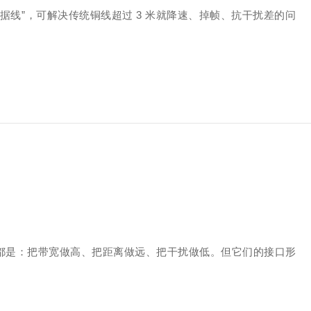
 光纤数据线”，可解决传统铜线超过 3 米就降速、掉帧、抗干扰差的问
目的都是：把带宽做高、把距离做远、把干扰做低。但它们的接口形