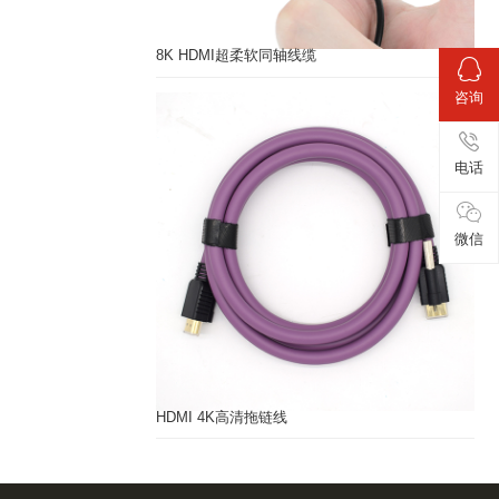
8K HDMI超柔软同轴线缆
咨询
电话
微信
HDMI 4K高清拖链线