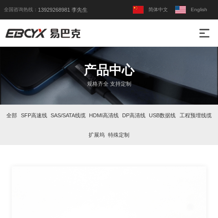
全国咨询热线：
简体中文
English
13929268981 李先生
产品中心
规格齐全 支持定制
全部
SFP高速线
SAS/SATA线缆
HDMI高清线
DP高清线
USB数据线
工程预埋线缆
扩展坞
特殊定制